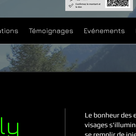
ations
Témoignages
Evénements
ly
Le bonheur des e
visages s'illumin
se remplir de joie