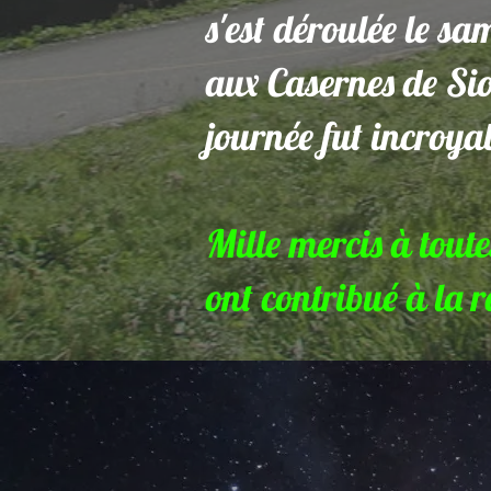
s'est déroulée le s
aux Casernes de Sio
journée fut incroyab
Mille mercis à toute
ont contribué à la r