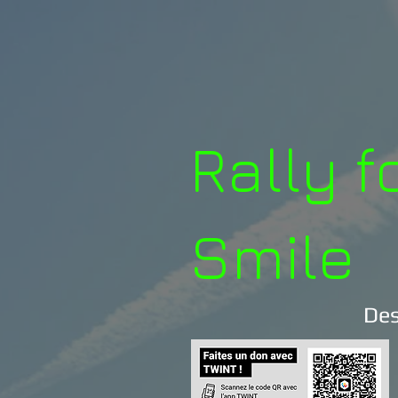
Rally f
Smile
Des