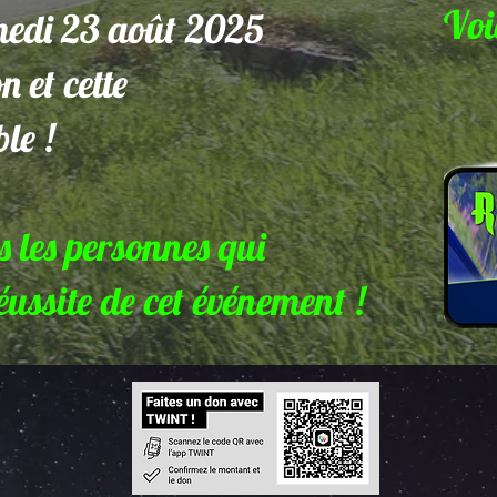
Voi
amedi 23 août 2025
n et cette
le !
s les personnes qui
éussite de cet événement !