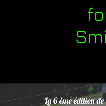
fo
Smi
La 6 ème édition de