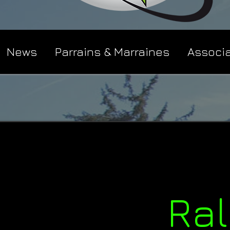
News
Parrains & Marraines
Associ
Ral