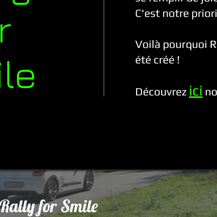
r
C'est notre priori
Voilà pourquoi Ra
le
été créé !
ic
i
Découvrez
no
 Rally for Smile