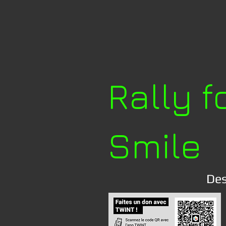
Rally f
Smile
Des