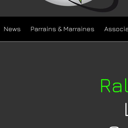
News
Parrains & Marraines
Associ
Ral