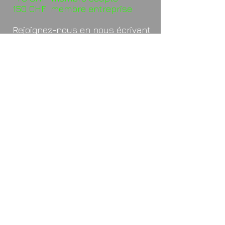
150 CHF membre entreprise
Rejoignez-nous en nous écrivant
un petit mail sympathique à
rallyforsmile@hotmail.com
, en
nous donnant si vous le désirez
votre avis, une idée, peut-être
votre envie d’intégration dans
l’organisation de la future
journée et surtout, chose
importante, vos coordonnées
complètes, à savoir votre nom,
prénom, adresse, no de
téléphone et E-mail.
Au plaisir de partager cette
belle aventure humaine en votre
compagnie !
Le comité de l’Association
« Rally for Smile »