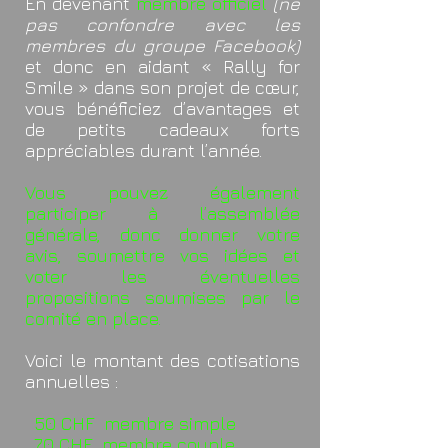
En devenant
membre officiel
(n
e
pas confondre
avec les
membres du groupe Facebook)
et donc en aidant « Rally for
Smile » dans son projet de cœur,
vous bénéficiez d’avantages et
de petits cadeaux forts
appréciables durant l’année.
Vous pouvez également
participer à l’assemblée
générale, donc donner votre
avis, soumettre vos idées et
voter les éventuelles
propositions soumises par le
comité en place.
Voici le montant des cotisations
annuelles :
50 CHF membre simple
70 CHF membre couple