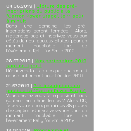
04.08
.2019 |
Clôture des pré-
inscriptions du public à la
"Carron Power Stage", le 11 août
à minuit
Dans une semaine, les pré-
inscriptions seront fermées ! Alors,
n'attendez pas et inscrivez-vous aux
côtés de
nos fabuleux pilotes, pour un
moment inoubliable lors de
l'événement Rally for Smile 2019.
28.07.2019
|
Nos partenaires 2019
sont en ligne !
Découvrez la liste des partenaires qui
nous soutiennent pour l'édition 2019.
21.07.2019
|
Pré-inscriptions du
public à la "Carron Power Stage"
Vous désirez vous faire plaisir et nous
soutenir en même temps ? Alors GO,
faites votre choix parmi nos 38 pilotes
d'exception et inscrivez-vous pour un
moment inoubliable lors de
l'événement Rally for Smile 2019.
18.07.2019
|
Programme et