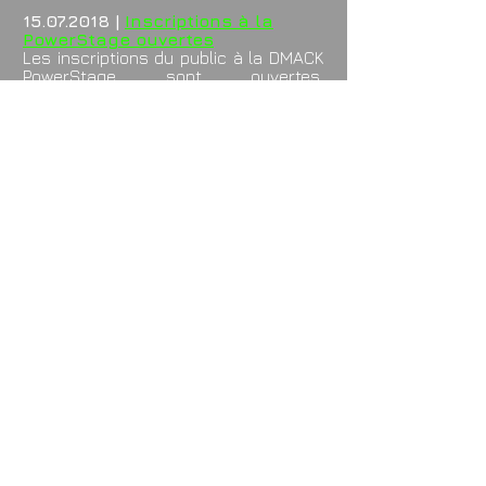
15.07.2018
|
Inscriptions à la
PowerStage ouvertes
Les inscriptions du public à la DMACK
PowerStage sont ouvertes.
Dépêchez-vous de réserver votre
place !
14.07.2018
|
La liste des pilotes
2018
Voici la liste des pilotes qui seront
présents lors de l'édition 2018 !
07.07.2018
|
L'affiche du 25 août
2018 pointe son nez
Toute fraîche, toute belle, l'affiche de
la manifestation du 25 août prochain
vous attend. Venez la découvrir !
07.07.2018
|
Programme et
détails de la manifestation
Retrouvez le programme et les détails
de la journée du 25 août 2018, dédié à
l'association Ela Suisse.
05.07.2018
|
Nos partenaires 2018
sont en ligne !