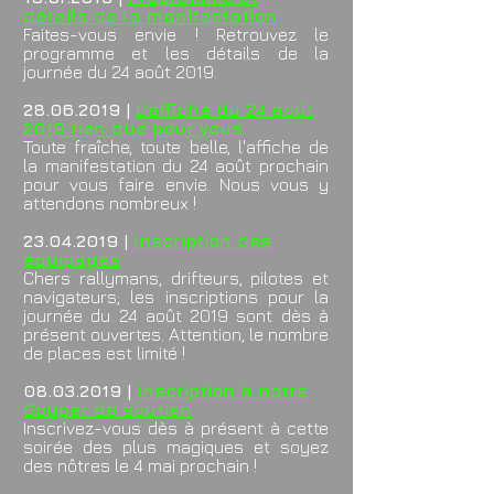
détails de la manifestation
Faites-vous envie ! Retrouvez le
programme et les détails de la
journée du 24 août 2019.
28.06.2019
|
L'affiche du 24 août
2019 rien que pour vous
Toute fraîche, toute belle, l'affiche de
la manifestation du 24 août prochain
pour vous faire envie. Nous vous y
attendons nombreux !
23.04.2019
|
Inscription des
équipages
Chers rallymans, drifteurs,
pilotes et
navigateurs; les inscriptions pour la
journée du 24 août 2019 sont dès à
présent ouvertes. Attention, le nombre
de places est limité !
08.03.2019
|
Inscription à notre
Souper de soutien
Inscrivez-vous dès à présent à cette
soirée des plus magiques et soyez
des nôtres le 4 mai prochain !