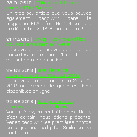
23.01.2019
|
Clin d'oeil de nos
amis d'ELA Suisse
Un très bel article que vous pouvez
également découvrir dans le
magasine "ELA infos" No 104 du mois
de décembre 2018. Bonne lecture !
21.11
.2018 |
Shop : les nouvelles
collections sont arrivées
Découvrez les nouveautés et les
nouvelles collections "lifestyle" en
visitant notre shop online.
29
.08.2018 |
Les liens de
l'événement du 25 août 2018
Découvrez notre journée du 25 août
2018 au travers de quelques liens
disponibles en ligne.
29
.08.2018 |
Les premières
photos sont disponibles !
Vous y étiez, ou peut-être pas ! Nous,
c'est certain, nous étions présents.
Venez découvrir les premières photos
de la journée Rally for Smile du 25
août dernier.