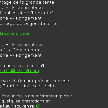
ontage de la grande tente
edi => Mise en place
anifestation (bars, etc..)
nche => Rangement
montage de la grande tente
king et divers :
edi => Mise en place
di => Gestion parc
nche => Rangement
-nous à l'adresse mail
orsmile@hotmail.com
ou vos choix, nom, prénom, adresse,
E-mail et....taille de t-shirt.
lication nous nous ferons un plaisir
ir quelques prestations
et
eilleux souvenirs.
😊