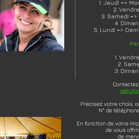
1. Jeudi => M
2. Vendr
3. Samedi => M
4. Dima
5. Lundi => Dé
Par
1. Vendr
2. Same
3. Dima
Contactez
rallyf
Précisez votre choix, 
N° de téléphone, 
En fonction de votre imp
de vous offr
de merv