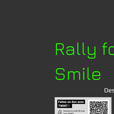
Rally f
Smile
Des