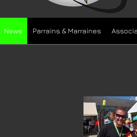
News
Parrains & Marraines
Associ