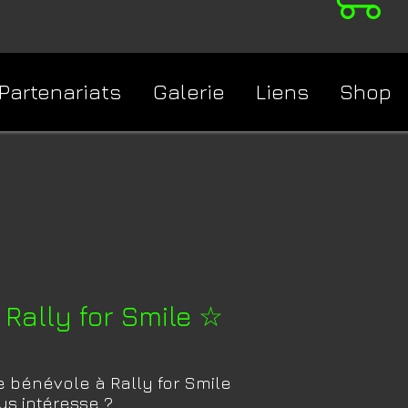
Partenariats
Galerie
Liens
Shop
Rally for Smile ☆
 bénévole à Rally for Smile
us intéresse ?