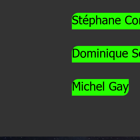
Stéphane Co
Dominique S
Michel Gay