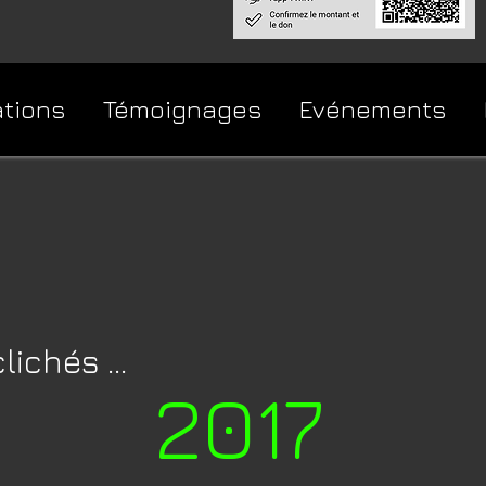
ations
Témoignages
Evénements
ichés ...
2017