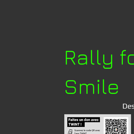
Rally f
Smile
Des