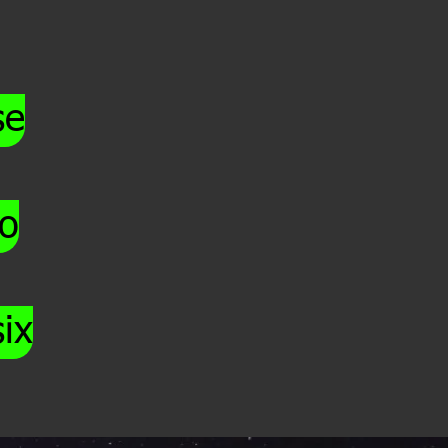
se
o
six