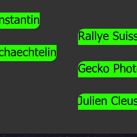
nstantin
Rallye Suis
chaechtelin
Gecko Phot
Julien Cleu