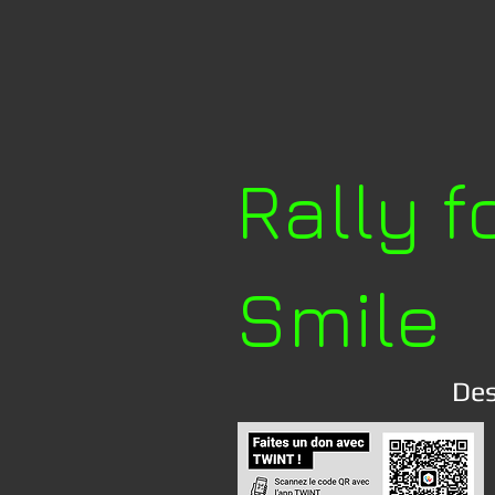
Rally f
Smile
Des