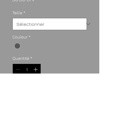
Taille
*
Couleur
*
Quantité
*
Ajouter au panier
T-shirt Racing bicolore noir-vert et 
lignes blanches.