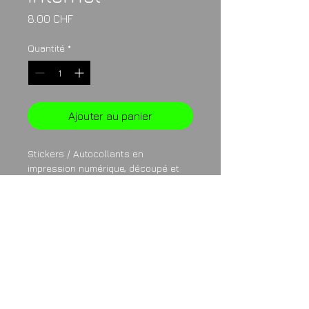
Prix
8.00 CHF
Quantité
*
Ajouter au panier
Stickers / Autocollants en 
impression numérique, découpé et 
monté sur papier transfert. 
Voir info pour les détails de 
dimensions et de prix.
Dimensions
250 x 20 mm